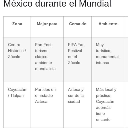
México durante el Mundial
Zona
Mejor para
Cerca de
Ambiente
Centro
Fan Fest,
FIFA Fan
Muy
Histórico /
turismo
Festival
turístico,
Zócalo
clásico,
en el
monumental,
ambiente
Zócalo
intenso
mundialista
Coyoacán
Partidos en
Azteca y
Más local y
/ Tlalpan
el Estadio
sur de la
práctico;
Azteca
ciudad
Coyoacán
además
tiene
encanto