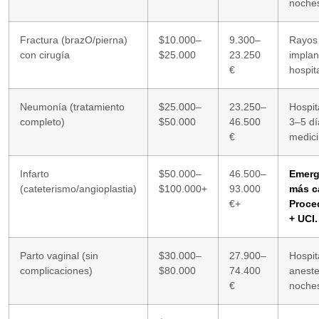
noches
Fractura (brazO/pierna)
$10.000–
9.300–
Rayos 
con cirugía
$25.000
23.250
implan
€
hospit
Neumonía (tratamiento
$25.000–
23.250–
Hospit
completo)
$50.000
46.500
3–5 dí
€
medici
Infarto
$50.000–
46.500–
Emerg
(cateterismo/angioplastia)
$100.000+
93.000
más c
€+
Proce
+ UCI.
Parto vaginal (sin
$30.000–
27.900–
Hospit
complicaciones)
$80.000
74.400
aneste
€
noche