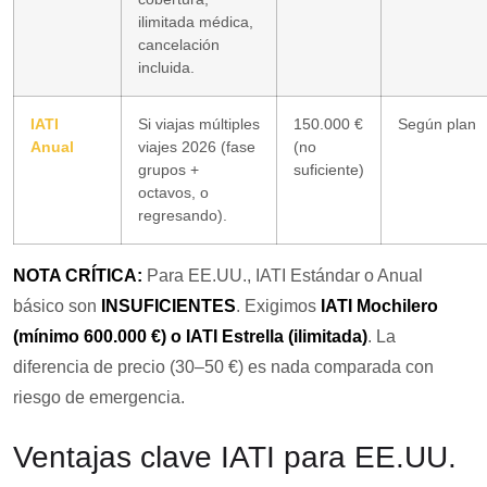
ilimitada médica,
cancelación
incluida.
IATI
Si viajas múltiples
150.000 €
Según plan
Anual
viajes 2026 (fase
(no
grupos +
suficiente)
octavos, o
regresando).
NOTA CRÍTICA:
Para EE.UU., IATI Estándar o Anual
básico son
INSUFICIENTES
. Exigimos
IATI Mochilero
(mínimo 600.000 €) o IATI Estrella (ilimitada)
. La
diferencia de precio (30–50 €) es nada comparada con
riesgo de emergencia.
Ventajas clave IATI para EE.UU.