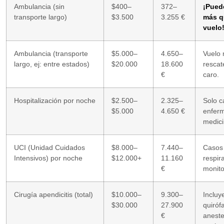
Ambulancia (sin
$400–
372–
¡Pued
transporte largo)
$3.500
3.255 €
más q
vuelo
Ambulancia (transporte
$5.000–
4.650–
Vuelo 
largo, ej: entre estados)
$20.000
18.600
resca
€
caro.
Hospitalización por noche
$2.500–
2.325–
Solo 
$5.000
4.650 €
enferm
medici
UCI (Unidad Cuidados
$8.000–
7.440–
Casos 
Intensivos) por noche
$12.000+
11.160
respir
€
monito
Cirugía apendicitis (total)
$10.000–
9.300–
Incluy
$30.000
27.900
quiróf
€
aneste