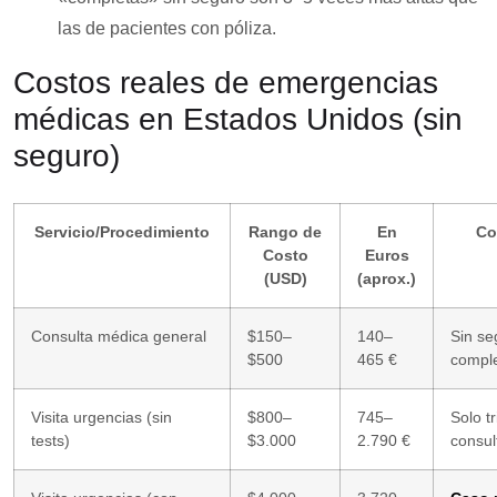
las de pacientes con póliza.
Costos reales de emergencias
médicas en Estados Unidos (sin
seguro)
Servicio/Procedimiento
Rango de
En
Co
Costo
Euros
(USD)
(aprox.)
Consulta médica general
$150–
140–
Sin seg
$500
465 €
comple
Visita urgencias (sin
$800–
745–
Solo tr
tests)
$3.000
2.790 €
consul