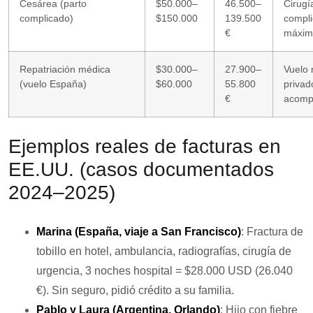
Cesárea (parto
$50.000–
46.500–
Cirugí
complicado)
$150.000
139.500
compli
€
máxim
Repatriación médica
$30.000–
27.900–
Vuelo
(vuelo España)
$60.000
55.800
privad
€
acomp
Ejemplos reales de facturas en
EE.UU. (casos documentados
2024–2025)
Marina (España, viaje a San Francisco)
: Fractura de
tobillo en hotel, ambulancia, radiografías, cirugía de
urgencia, 3 noches hospital =
$28.000 USD (26.040
€)
. Sin seguro, pidió crédito a su familia.
Pablo y Laura (Argentina, Orlando)
: Hijo con fiebre