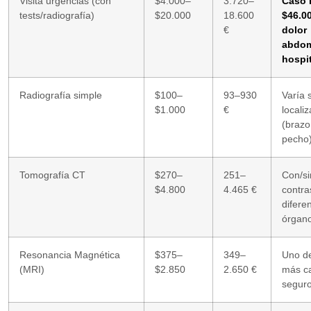
Visita urgencias (con
$4.000–
3.720–
Caso r
tests/radiografía)
$20.000
18.600
$46.0
€
dolor
abdom
hospit
Radiografía simple
$100–
93–930
Varía 
$1.000
€
locali
(brazo
pecho)
Tomografía CT
$270–
251–
Con/si
$4.800
4.465 €
contra
difere
órgano
Resonancia Magnética
$375–
349–
Uno de
(MRI)
$2.850
2.650 €
más ca
seguro