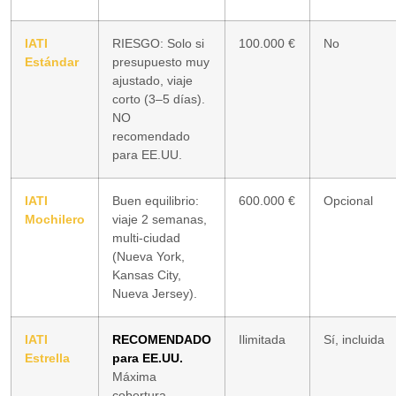
IATI
RIESGO: Solo si
100.000 €
No
Estándar
presupuesto muy
ajustado, viaje
corto (3–5 días).
NO
recomendado
para EE.UU.
IATI
Buen equilibrio:
600.000 €
Opcional
Mochilero
viaje 2 semanas,
multi-ciudad
(Nueva York,
Kansas City,
Nueva Jersey).
IATI
RECOMENDADO
Ilimitada
Sí, incluida
Estrella
para EE.UU.
Máxima
cobertura,